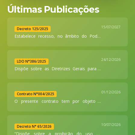
Últimas Publicações
15/07/2027
Decreto 125/2025
Estabelece recesso, no âmbito do Poder
Executivo Municipal, no período
compreendido entre os dias 17 julho a 01
de agosto de 2025
24/12/2026
LDO N°386/2025
Dispõe sobre as Diretrizes Gerais para a
elaboração da Lei Orçamentária de 2026 e
dá outras providencias”.
01/12/2026
Contrato N°004/2025
O presente contrato tem por objeto a
CONTRATAÇÃO DE EMPRESA
ESPECIALIZADA DE ENGENHARIA,
CONSULTORIA E ASSESSORIA TECNICA
10/07/2026
JUNTO AO TRANSFEREGOV, objetivando a
Decreto N° 65/2026
captação de recurso via convenio/contrato
“Dispõe sobre a proibição do uso de