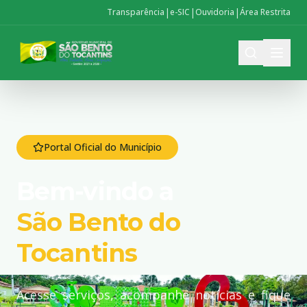
|
|
|
Transparência
e-SIC
Ouvidoria
Área Restrita
Portal Oficial do Município
Bem-vindo a
São Bento do
Tocantins
Acesse serviços, acompanhe notícias e fique