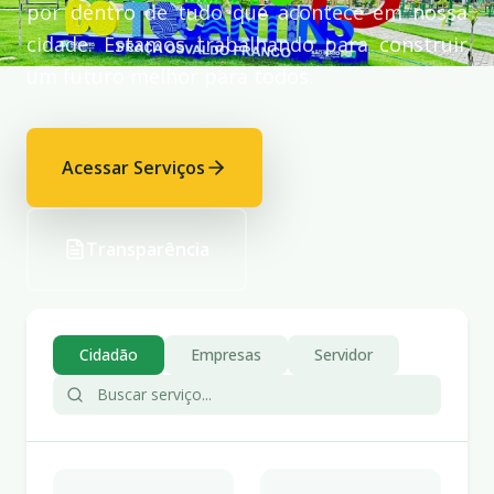
por dentro de tudo que acontece em nossa
cidade. Estamos trabalhando para construir
um futuro melhor para todos.
Acessar Serviços
Transparência
Cidadão
Empresas
Servidor