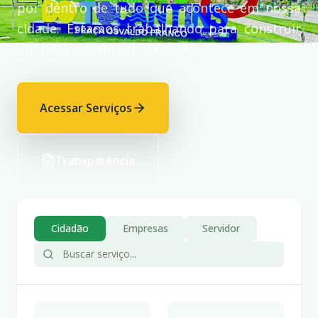
por dentro de tudo que acontece em nossa
cidade. Estamos trabalhando para construir
um futuro melhor para todos.
Acessar Serviços
Transparência
Cidadão
Empresas
Servidor