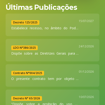
Últimas Publicações
15/07/2027
Decreto 125/2025
Estabelece recesso, no âmbito do Poder
Executivo Municipal, no período
compreendido entre os dias 17 julho a 01
de agosto de 2025
24/12/2026
LDO N°386/2025
Dispõe sobre as Diretrizes Gerais para a
elaboração da Lei Orçamentária de 2026 e
dá outras providencias”.
01/12/2026
Contrato N°004/2025
O presente contrato tem por objeto a
CONTRATAÇÃO DE EMPRESA
ESPECIALIZADA DE ENGENHARIA,
CONSULTORIA E ASSESSORIA TECNICA
10/07/2026
JUNTO AO TRANSFEREGOV, objetivando a
Decreto N° 65/2026
captação de recurso via convenio/contrato
“Dispõe sobre a proibição do uso de