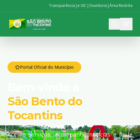
|
|
|
Transparência
e-SIC
Ouvidoria
Área Restrita
Portal Oficial do Município
Bem-vindo a
São Bento do
Tocantins
Acesse serviços, acompanhe notícias e fique